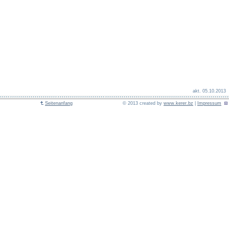
akt. 05.10.2013
Seitenanfang
© 2013 created by
www.kerer.bz
|
Impressum