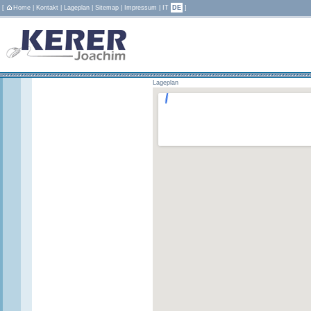
[
Home
|
Kontakt
|
Lageplan
|
Sitemap
|
Impressum
|
IT
DE
]
Lageplan